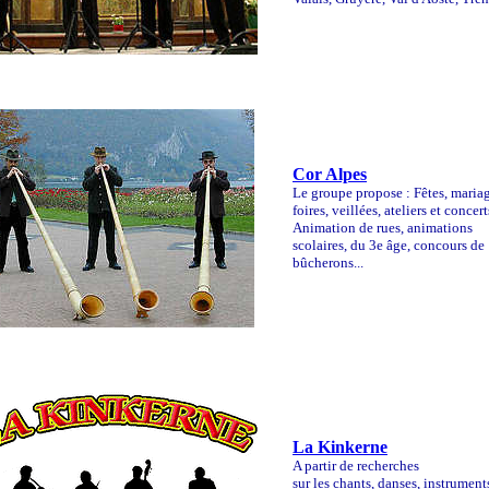
Cor Alpes
Le groupe propose : Fêtes, mariag
foires, veillées, ateliers et concert
Animation de rues, animations
scolaires, du 3e âge, concours de
bûcherons...
La Kinkerne
A partir de recherches
sur les chants, danses, instrument