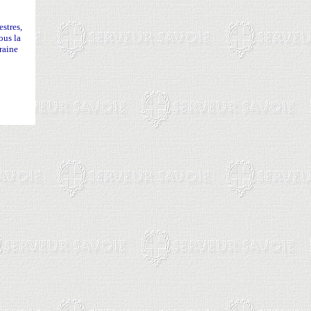
stres,
ous la
raine