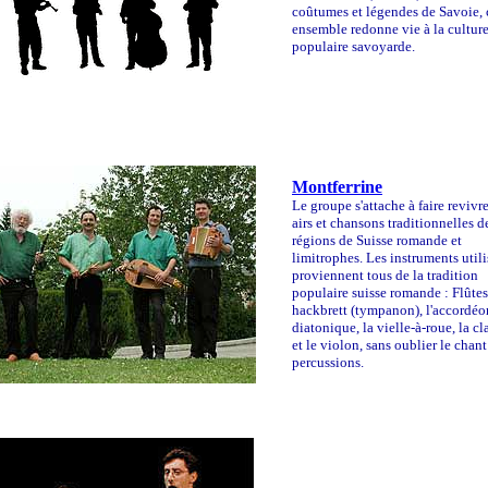
coûtumes et légendes de Savoie, 
ensemble redonne vie à la cultur
populaire savoyarde.
Montferrine
Le groupe s'attache à faire revivre
airs et chansons traditionnelles d
régions de Suisse romande et
limitrophes.
Les instruments utili
proviennent tous de la tradition
populaire suisse romande : Flûtes
hackbrett (tympanon), l'accordéo
diatonique, la vielle-à-roue, la cl
et le violon, sans oublier le chant 
percussions.