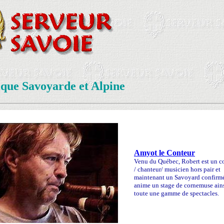
que Savoyarde et Alpine
Amyot le Conteur
Venu du Québec, Robert est un c
/ chanteur/ musicien hors pair et
maintenant un Savoyard confirmé
anime un stage de cornemuse ain
toute une gamme de spectacles.