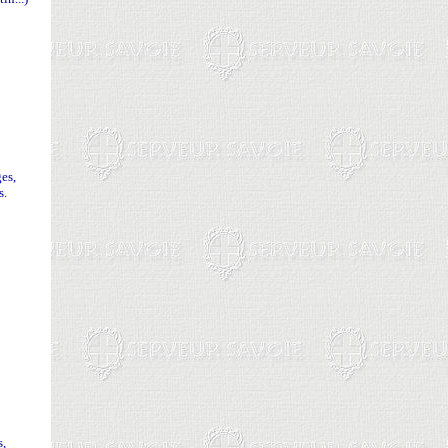
es,
s.
s,