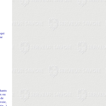
 qui
se
chants
ux ou
 de
voie,
in...)