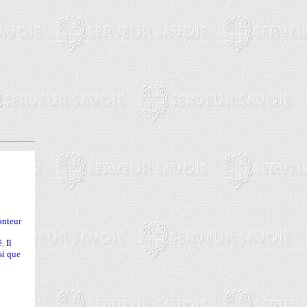
onteur
. Il
si que