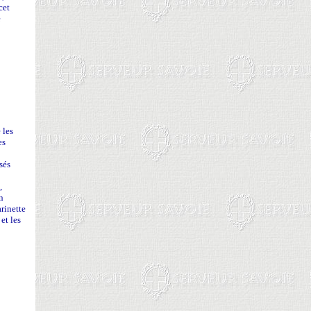
cet
e
 les
es
sés
,
n
arinette
et les